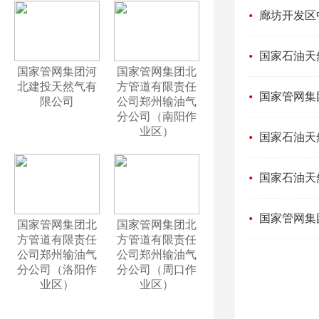
廊坊开发区
国家石油天
国家管网集团河
国家管网集团北
北建投天然气有
方管道有限责任
国家管网集
限公司
公司郑州输油气
分公司（南阳作
业区）
国家石油天
国家石油天
国家管网集
国家管网集团北
国家管网集团北
方管道有限责任
方管道有限责任
公司郑州输油气
公司郑州输油气
分公司（洛阳作
分公司（周口作
业区）
业区）